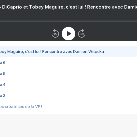
 DiCaprio et Tobey Maguire, c'est lui ! Rencontre avec Dam
bey Maguire, c'est lui ! Rencontre avec Damien Witecka
e 6
e 5
e 4
e 3
s créatrices de la VF !
e 2
e 1