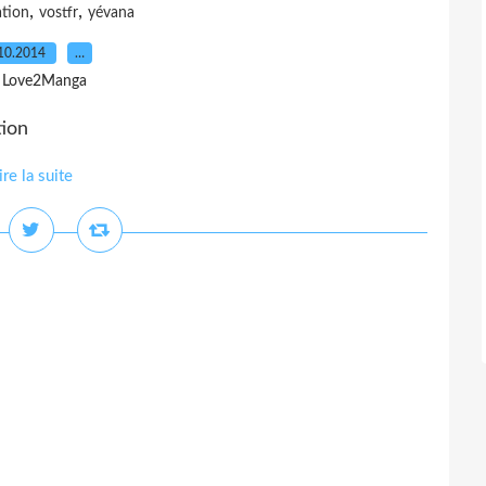
,
,
ation
vostfr
yévana
10.2014
…
 Love2Manga
tion
ire la suite