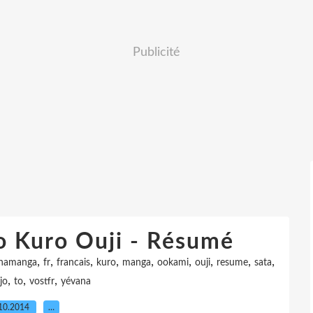
Publicité
o Kuro Ouji - Résumé
,
,
,
,
,
,
,
,
,
anamanga
fr
francais
kuro
manga
ookami
ouji
resume
sata
,
,
,
jo
to
vostfr
yévana
10.2014
…