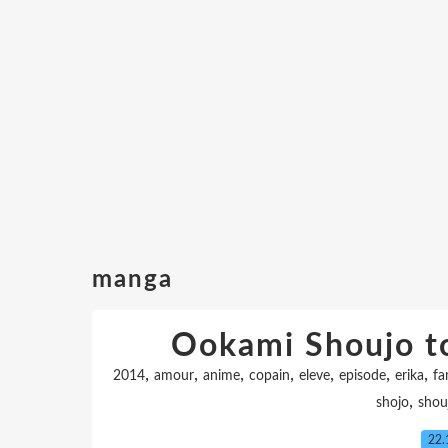
manga
Ookami Shoujo t
,
,
,
,
,
,
,
2014
amour
anime
copain
eleve
episode
erika
f
,
shojo
shou
22.