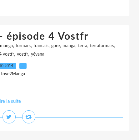
- épisode 4 Vostfr
,
,
,
,
,
,
,
amanga
formars
francais
gore
manga
terra
terraformars
,
,
4 vostfr
vostfr
yévana
10.2014
…
 Love2Manga
ire la suite