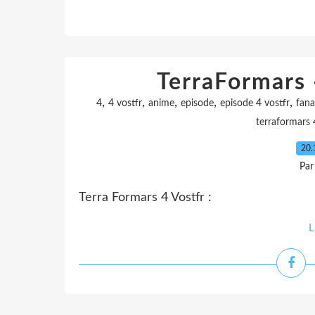
TerraFormars 
,
,
,
,
,
4
4 vostfr
anime
episode
episode 4 vostfr
fan
terraformars 
20.
Par
Terra Formars 4 Vostfr :
L