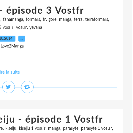
- épisode 3 Vostfr
,
,
,
,
,
,
,
,
3
fanamanga
formars
fr
gore
manga
terra
terraformars
,
,
3 vostfr
vostfr
yévana
10.2014
…
 Love2Manga
ire la suite
iju - épisode 1 Vostfr
,
,
,
,
,
,
re
kiseiju
kiseiju 1 vostfr
manga
parasyte
parasyte 1 vostfr