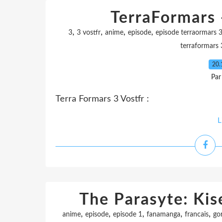
TerraFormars 
,
,
,
,
3
3 vostfr
anime
episode
episode terraormars 
terraformars 
20.
Par
Terra Formars 3 Vostfr :
L
The Parasyte: Kise
,
,
,
,
,
anime
episode
episode 1
fanamanga
francais
go