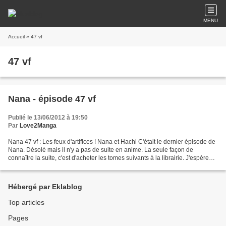
MENU
Accueil
» 47 vf
47 vf
Nana - épisode 47 vf
Publié le 13/06/2012 à 19:50
Par
Love2Manga
Nana 47 vf : Les feux d'artifices ! Nana et Hachi C'était le dernier épisode de
Nana. Désolé mais il n'y a pas de suite en anime. La seule façon de
connaître la suite, c'est d'acheter les tomes suivants à la librairie. J'espère
que vous avez aimé ce manga...
Hébergé par Eklablog
Top articles
Pages