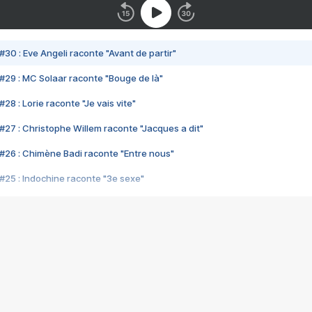
#30 : Eve Angeli raconte "Avant de partir"
#29 : MC Solaar raconte "Bouge de là"
28 : Lorie raconte "Je vais vite"
#27 : Christophe Willem raconte "Jacques a dit"
#26 : Chimène Badi raconte "Entre nous"
#25 : Indochine raconte "3e sexe"
#24 : Zaho raconte "C'est chelou"
#23 : Patrick Bruel raconte "Au café des délices"
#22 : Kyo raconte "Le chemin"
#21 : Nolwenn Leroy raconte "Cassé"
#20 : Patrick Hernandez raconte "Born to be alive"